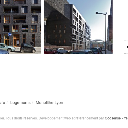
ure
Logements
Monolithe Lyon
ier. Tous droits réservés. Développement web et référencement par
Codsense - fr